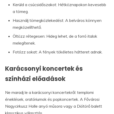
Kerüld a csúcsidőszakot: Hétköznapokon kevesebb
a tömeg.
Használj tömegközlekedést: A belváros könnyen
megközelíthető.
Öltözz rétegesen: Hideg lehet, de a forró italok
melegítenek.
Fotózz sokat: A fények tökéletes hátteret adnak.
Karácsonyi koncertek és
színházi előadások
Ne maradj le a karácsonyi koncertekről: templomi
éneklések, oratóriumok és popkoncertek. A Fővárosi
Nagycirkusz Holle anyó műsora vagy a Diótörő balett
klasszikus választás.