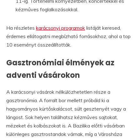
11-ig. Történelmi környezetben, koncertekkel és
kézműves foglalkozásokkal.
Ha részletes
karácsonyi programok
listáját keresed,
érdemes ellátogatni megbízható forrásokhoz, ahol a top
10 eseményt összeállították.
Gasztronómiai élmények az
adventi vásárokon
A karácsonyi vásárok nélkülözhetetlen része a
gasztronómia. A forralt bor mellett próbáld ki a
hagyományos kürtőskalácsot, sült gesztenyét vagy a
lángost. Sok helyen találhatsz kézműves sajtokat,
mézeket és kolbászokat is. A Bazilika előtti vásárban
különleges gasztrostandok várnak, míg a Városháza