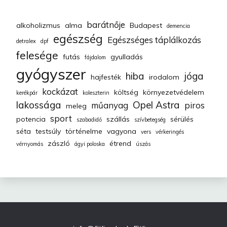
barátnője
alkoholizmus
alma
Budapest
demencia
egészség
Egészséges táplálkozás
detralex
dpf
felesége
futás
gyulladás
fájdalom
gyógyszer
hiba
jóga
hajfesték
irodalom
kockázat
költség
környezetvédelem
kerékpár
koleszterin
lakossága
Opel Astra
műanyag
piros
meleg
sport
potencia
szállás
sérülés
szabadidő
szívbetegség
séta
testsúly
történelme
vagyona
vers
vérkeringés
zászló
étrend
vérnyomás
ágyi poloska
úszás