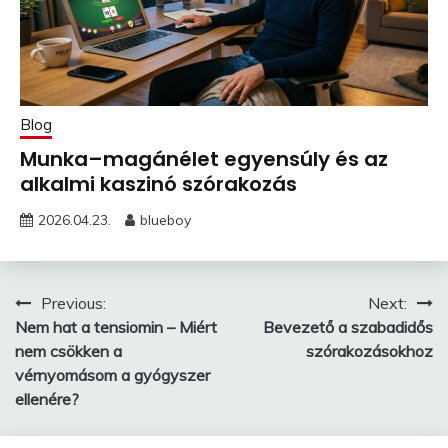
Blog
Munka–magánélet egyensúly és az
alkalmi kaszinó szórakozás
2026.04.23.
blueboy
Bejegyzés
Previous:
Next:
Nem hat a tensiomin – Miért
Bevezető a szabadidős
navigáció
nem csökken a
szórakozásokhoz
vérnyomásom a gyógyszer
ellenére?