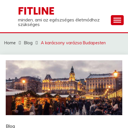
Skip
FITLINE
to
content
minden, ami az egészséges életmódhoz
szükséges
Home
Blog
A karácsony varázsa Budapesten
Blog