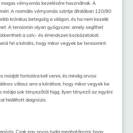
n magas vérnyomás kezelésére használnak. A
 méri. A normális vérnyomás szintje általában 120/80
bb krónikus betegség a világon, és ha nem kezelik
t. A tensiomin olyan gyógyszer, amely segíthet
kkentheti a szív- és érrendszeri kockázatokat.
ül fel a kérdés, hogy mikor vegyek be tensiomint.
 módját fontolóra kell venni, és mindig orvosi
talános válasz arra a kérdésre, hogy mikor vegyek be
s módja sok tényezőtől függ. Ilyen tényező az egyéni
 felállított diagnózis.
iagnózis. Csak egy orvos tudja meghatározni, hogy