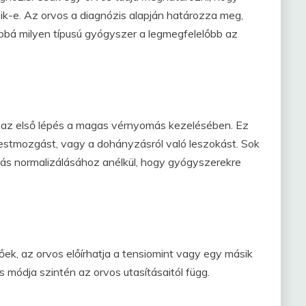
k-e. Az orvos a diagnózis alapján határozza meg,
bá milyen típusú gyógyszer a legmegfelelőbb az
 az első lépés a magas vérnyomás kezelésében. Ez
estmozgást, vagy a dohányzásról való leszokást. Sok
s normalizálásához anélkül, hogy gyógyszerekre
ek, az orvos előírhatja a tensiomint vagy egy másik
ódja szintén az orvos utasításaitól függ.