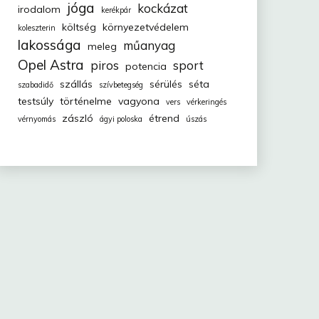
jóga
kockázat
irodalom
kerékpár
költség
környezetvédelem
koleszterin
lakossága
műanyag
meleg
Opel Astra
piros
sport
potencia
szállás
sérülés
séta
szabadidő
szívbetegség
testsúly
történelme
vagyona
vers
vérkeringés
zászló
étrend
vérnyomás
ágyi poloska
úszás