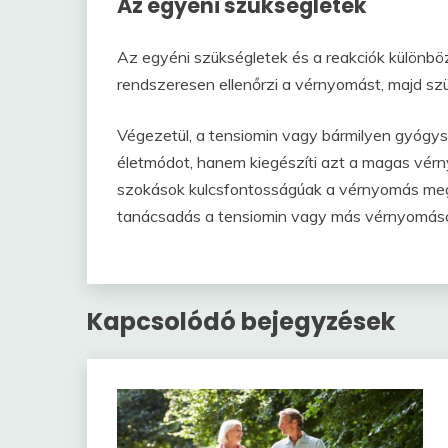
Az egyéni szükségletek
Az egyéni szükségletek és a reakciók különböz
rendszeresen ellenőrzi a vérnyomást, majd sz
Végezetül, a tensiomin vagy bármilyen gyógy
életmódot, hanem kiegészíti azt a magas vér
szokások kulcsfontosságúak a vérnyomás megf
tanácsadás a tensiomin vagy más vérnyomás
Kapcsolódó bejegyzések