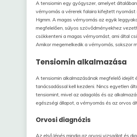
A tensiomin egy gyógyszer, amelyet általába
vérnyomás a vérerek falaira kifejtett nyomást
Hgmm. A magas vérnyomás az egyik leggyakori
megfelelően, súlyos szövődményekhez vezethe
csökkenteni a magas vérnyomást, ami által csö
Amikor megemelkedik a vérnyomás, sokszor mer
Tensiomin alkalmazása
A tensiomin alkalmazásának megfelelő idejét és
tanácsadással kell kezdeni. Nincs egyetlen ál
tensiomint, mivel az adagolás és az alkalmazá
egészségi állapot, a vérnyomás és az orvos által
Orvosi diagnózis
Az első lépés mindig az orvosi vizsgálat és d