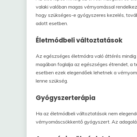
valaki valóban magas vérnyomással rendelkezi
hogy szükséges-e gyógyszeres kezelés, továb
adott esetben.
Életmódbeli változtatások
Az egészséges életmódra való áttérés mindig
magában foglalja az egészséges étrendet, a t
esetben ezek elegendőek lehetnek a vérnyomá
lenne szükség.
Gyógyszerterápia
Ha az életmódbeli változtatások nem elegendő
vérnyomáscsökkentő gyógyszert. Az adagolás m