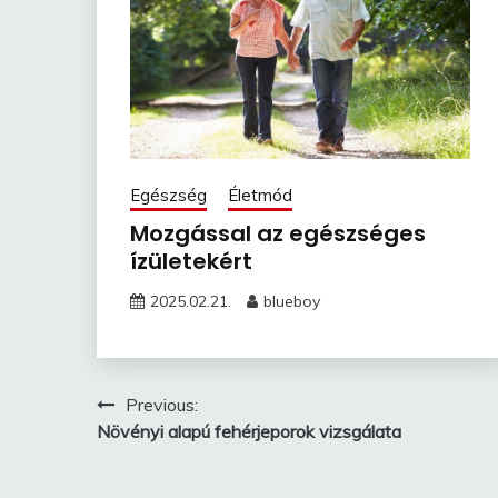
Egészség
Életmód
Mozgással az egészséges
ízületekért
2025.02.21.
blueboy
Bejegyzés
Previous:
Növényi alapú fehérjeporok vizsgálata
navigáció