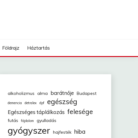
Földrajz
Háztartás
barátnője
alkoholizmus
alma
Budapest
egészség
demencia
detralex
dpf
felesége
Egészséges táplálkozás
futás
gyulladás
fájdalom
gyógyszer
hiba
hajfesték