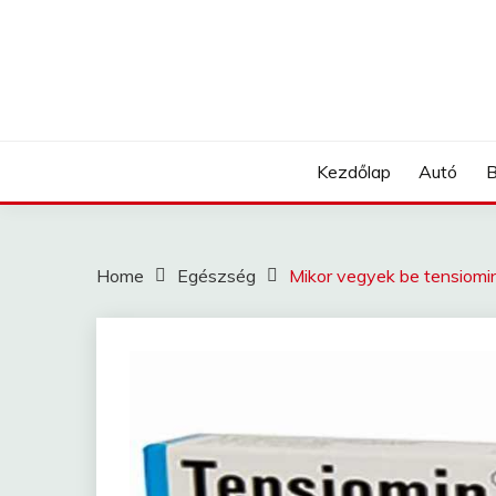
Skip
to
content
Kezdőlap
Autó
B
Home
Egészség
Mikor vegyek be tensiomi