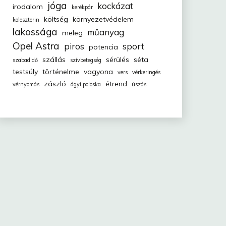
jóga
kockázat
irodalom
kerékpár
költség
környezetvédelem
koleszterin
lakossága
műanyag
meleg
Opel Astra
piros
sport
potencia
szállás
sérülés
séta
szabadidő
szívbetegség
testsúly
történelme
vagyona
vers
vérkeringés
zászló
étrend
vérnyomás
ágyi poloska
úszás