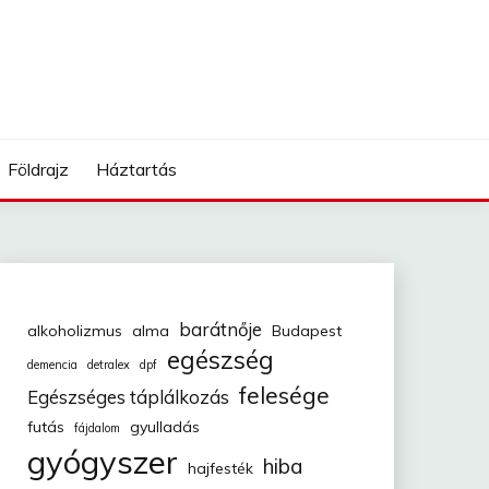
Földrajz
Háztartás
barátnője
alkoholizmus
alma
Budapest
egészség
demencia
detralex
dpf
felesége
Egészséges táplálkozás
futás
gyulladás
fájdalom
gyógyszer
hiba
hajfesték