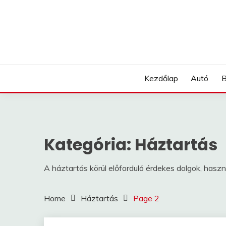
Skip
to
content
Kezdőlap
Autó
B
Kategória:
Háztartás
A háztartás körül előforduló érdekes dolgok, haszn
Home
Háztartás
Page 2