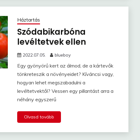
Háztartás
Szódabikarbóna
levéltetvek ellen
2022.07.05.
blueboy
Egy gyönyörű kert az álmod, de a kártevők
tönkreteszik a növényeidet? Kíváncsi vagy,
hogyan lehet megszabadulni a
levéltetvektől? Vessen egy pillantást arra a
néhány egyszerű
Olvasd tovább