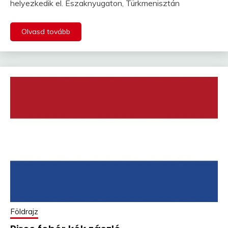
helyezkedik el. Északnyugaton, Türkmenisztán
Olvasd tovább
Földrajz