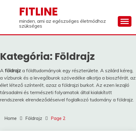
Skip
FITLINE
to
content
minden, ami az egészséges életmódhoz
szükséges
Kategória:
Földrajz
A
földrajz
a földtudományok egy részterülete. A szilárd kéreg,
a vízburok és a levegőburok szövedéke alkotja a bioszférát, az
élet létező színterét, azaz a földrajzi burkot. Az ezen lezajló
társadalmi és természeti folyamatok által kialakított
rendszerek elrendeződéseivel foglalkozó tudomány a földrajz.
Home
Földrajz
Page 2