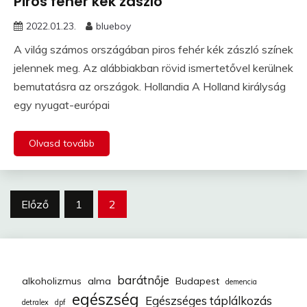
Piros fehér kék zászló
2022.01.23.
blueboy
A világ számos országában piros fehér kék zászló színek
jelennek meg. Az alábbiakban rövid ismertetővel kerülnek
bemutatásra az országok. Hollandia A Holland királyság
egy nyugat-európai
Olvasd tovább
Bejegyzések
Előző
1
2
lapozása
barátnője
alkoholizmus
alma
Budapest
demencia
egészség
Egészséges táplálkozás
detralex
dpf