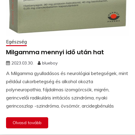
Egészség
Milgamma mennyi idő után hat
2023.03.30.
blueboy
A Milgamma gyulladásos és neurológiai betegségek, mint
például cukorbetegség és alkohol okozta
polyneuropathia, fájdalmas izomgörcsök, migrén,
gerincvelői radikuláris irritációs szindróma, nyaki
gerincoszlop -szindróma, övsömör, arcidegbénulás
Olvasd tovább