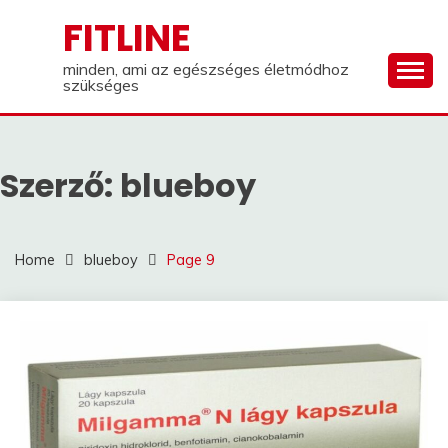
Skip
FITLINE
to
content
minden, ami az egészséges életmódhoz
szükséges
Szerző:
blueboy
Home
blueboy
Page 9