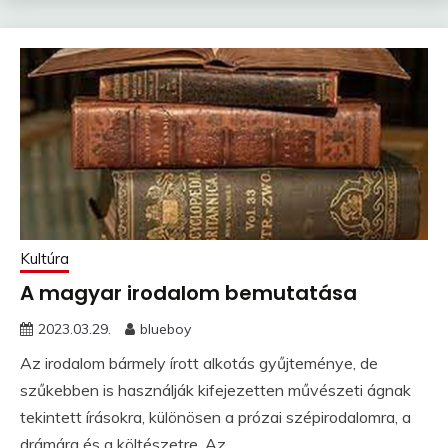
Kultúra
A magyar irodalom bemutatása
2023.03.29.
blueboy
Az irodalom bármely írott alkotás gyűjteménye, de
szűkebben is használják kifejezetten művészeti ágnak
tekintett írásokra, különösen a prózai szépirodalomra, a
drámára és a költészetre. Az