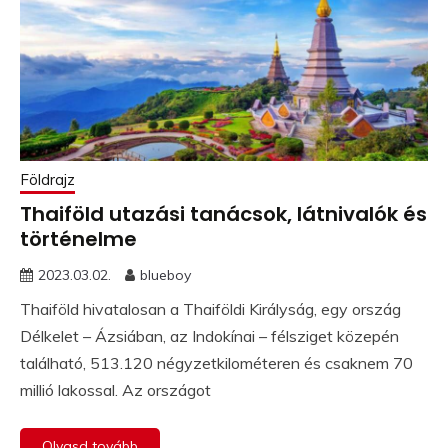
Földrajz
Thaiföld utazási tanácsok, látnivalók és
történelme
2023.03.02.
blueboy
Thaiföld hivatalosan a Thaiföldi Királyság, egy ország
Délkelet – Ázsiában, az Indokínai – félsziget közepén
található, 513.120 négyzetkilométeren és csaknem 70
millió lakossal. Az országot
Olvasd tovább