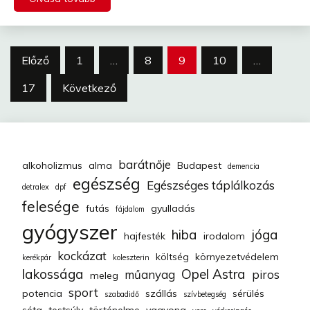
Bejegyzések
Előző
1
…
8
9
10
…
lapozása
17
Következő
barátnője
alkoholizmus
alma
Budapest
demencia
egészség
Egészséges táplálkozás
detralex
dpf
felesége
futás
gyulladás
fájdalom
gyógyszer
hiba
jóga
hajfesték
irodalom
kockázat
költség
környezetvédelem
kerékpár
koleszterin
lakossága
Opel Astra
műanyag
piros
meleg
sport
potencia
szállás
sérülés
szabadidő
szívbetegség
séta
testsúly
történelme
vagyona